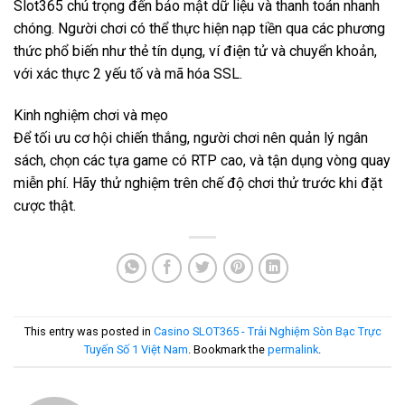
Slot365 chú trọng đến bảo mật dữ liệu và thanh toán nhanh
chóng. Người chơi có thể thực hiện nạp tiền qua các phương
thức phổ biến như thẻ tín dụng, ví điện tử và chuyển khoản,
với xác thực 2 yếu tố và mã hóa SSL.
Kinh nghiệm chơi và mẹo
Để tối ưu cơ hội chiến thắng, người chơi nên quản lý ngân
sách, chọn các tựa game có RTP cao, và tận dụng vòng quay
miễn phí. Hãy thử nghiệm trên chế độ chơi thử trước khi đặt
cược thật.
This entry was posted in
Casino SLOT365 - Trải Nghiệm Sòn Bạc Trực
Tuyến Số 1 Việt Nam
. Bookmark the
permalink
.