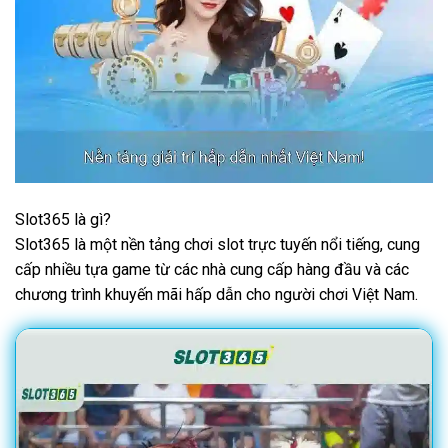
Slot365 là gì?
Slot365 là một nền tảng chơi slot trực tuyến nổi tiếng, cung
cấp nhiều tựa game từ các nhà cung cấp hàng đầu và các
chương trình khuyến mãi hấp dẫn cho người chơi Việt Nam.