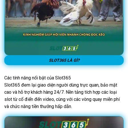
SLOT365 LÀ GÌ?
Các tính năng nổi bật của Slot365
Slot365 đem lại giao diện người dùng trực quan, bảo mật
cao và hỗ trợ khách hàng 24/7. Nền tảng tích hợp các loại
slot từ cổ điển đến video, cùng với các vòng quay miễn phí
và chức năng tiền thưởng hấp dẫn.