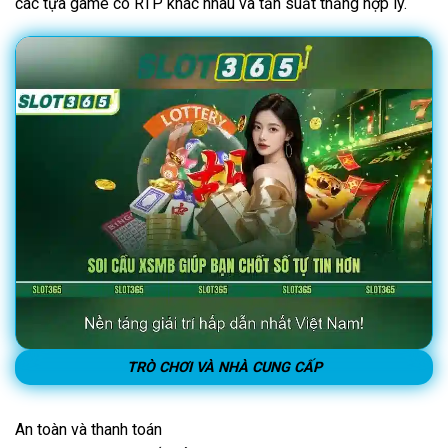
các tựa game có RTP khác nhau và tần suất thắng hợp lý.
TRÒ CHƠI VÀ NHÀ CUNG CẤP
An toàn và thanh toán