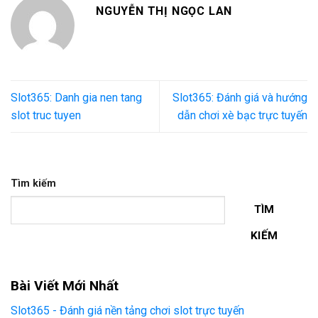
NGUYỄN THỊ NGỌC LAN
Slot365: Danh gia nen tang
Slot365: Đánh giá và hướng
slot truc tuyen
dẫn chơi xè bạc trực tuyến
Tìm kiếm
TÌM
KIẾM
Bài Viết Mới Nhất
Slot365 - Đánh giá nền tảng chơi slot trực tuyến