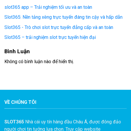
slot365 app – Trải nghiệm tối ưu và an toàn
Slot365: Nền tảng xèng trực tuyến đáng tin cậy và hấp dẫn
Slot365 - Trò chơi slot trực tuyến đẳng cấp và an toàn
Slot365 – trải nghiệm slot trực tuyến hiện đại
Bình Luận
Không có bình luận nào để hiển thị.
VỀ CHÚNG TÔI
SLOT365
Nhà cái uy tín hàng đầu Châu Á, được đông đảo
người chơi tin tưởng lựa chọn. Truy cập website