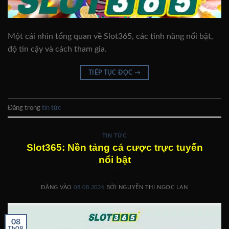
Một cái nhìn tổng quan về Slot365, các tính năng nổi bật,
độ tin cậy và cách tham gia.
TIẾP TỤC ĐỌC
→
Đăng trong
tin tức
TIN TỨC
Slot365: Nền tảng cá cược trực tuyến
nổi bật
ĐĂNG VÀO
08.08.2026
BỞI
NGUYỄN THỊ NGỌC LAN
08
Th08