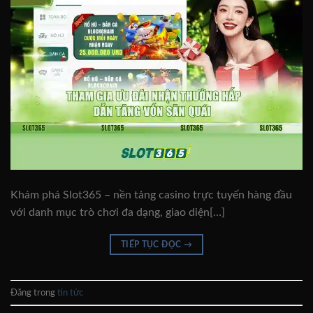
Khám phá Slot365 – nền tảng casino trực tuyến hàng đầu
với danh mục trò chơi đa dạng, giao diện[…]
TIẾP TỤC ĐỌC
→
Đăng trong
tin tức