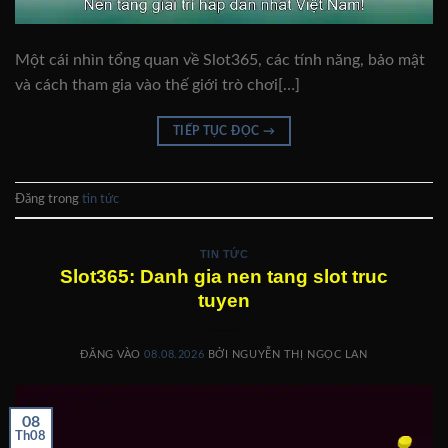
Một cái nhìn tổng quan về Slot365, các tính năng, bảo mật
và cách tham gia vào thế giới trò chơi[…]
TIẾP TỤC ĐỌC
→
Đăng trong
tin tức
TIN TỨC
Slot365: Danh gia nen tang slot truc
tuyen
ĐĂNG VÀO
08.08.2026
BỞI
NGUYỄN THỊ NGỌC LAN
08
Th08