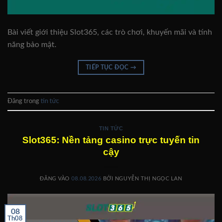
Bài viết giới thiệu Slot365, các trò chơi, khuyến mãi và tính
năng bảo mật.
TIẾP TỤC ĐỌC
→
Đăng trong
tin tức
TIN TỨC
Slot365: Nền tảng casino trực tuyến tin
cậy
ĐĂNG VÀO
08.08.2026
BỞI
NGUYỄN THỊ NGỌC LAN
08
Th08