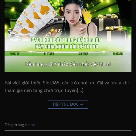
Bài viết giới thiệu Slot365, các trò chơi, ưu đãi và lưu ý khi
tham gia nền tảng chơi trực tuyến[…]
TIẾP TỤC ĐỌC
→
Đăng trong
tin tức