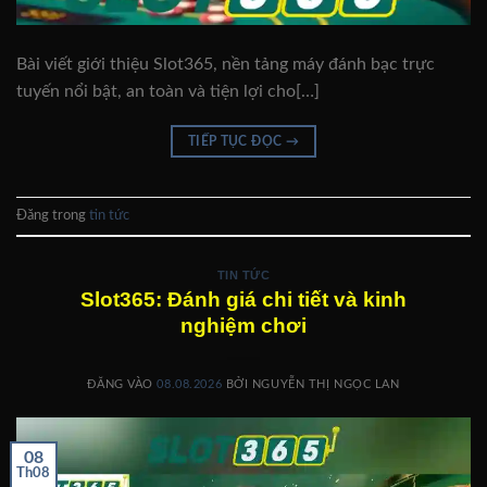
Bài viết giới thiệu Slot365, nền tảng máy đánh bạc trực
tuyến nổi bật, an toàn và tiện lợi cho[…]
TIẾP TỤC ĐỌC
→
Đăng trong
tin tức
TIN TỨC
Slot365: Đánh giá chi tiết và kinh
nghiệm chơi
ĐĂNG VÀO
08.08.2026
BỞI
NGUYỄN THỊ NGỌC LAN
08
Th08