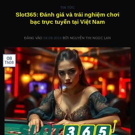
TIN TỨC
Slot365: Đánh giá và trải nghiệm chơi
bạc trực tuyến tại Việt Nam
ĐĂNG VÀO
08.08.2026
BỞI
NGUYỄN THỊ NGỌC LAN
08
Th08