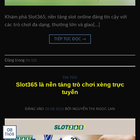
Khám phá Slot365, nền tảng slot online đáng tin cậy với
các trò chơi đa dạng, thưởng lớn và giao[…]
TIẾP TỤC ĐỌC
→
Đăng trong
tin tức
TIN TỨC
Slot365 là nền tảng trò chơi xèng trực
tuyến
ĐĂNG VÀO
08.08.2026
BỞI
NGUYỄN THỊ NGỌC LAN
08
Th08