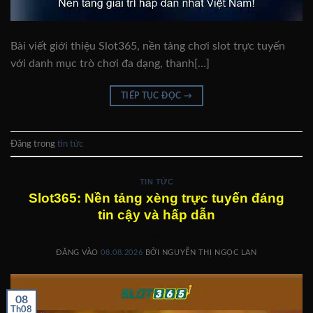
Bài viết giới thiệu Slot365, nền tảng chơi slot trực tuyến
với danh mục trò chơi đa dạng, thanh[…]
TIẾP TỤC ĐỌC
→
Đăng trong
tin tức
TIN TỨC
Slot365: Nền tảng xèng trực tuyến đáng
tin cậy và hấp dẫn
ĐĂNG VÀO
08.08.2026
BỞI
NGUYỄN THỊ NGỌC LAN
08
Th08