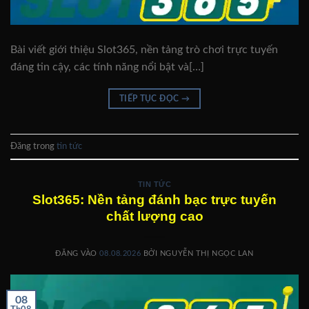
Bài viết giới thiệu Slot365, nền tảng trò chơi trực tuyến
đáng tin cậy, các tính năng nổi bật và[…]
TIẾP TỤC ĐỌC
→
Đăng trong
tin tức
TIN TỨC
Slot365: Nền tảng đánh bạc trực tuyến
chất lượng cao
ĐĂNG VÀO
08.08.2026
BỞI
NGUYỄN THỊ NGỌC LAN
08