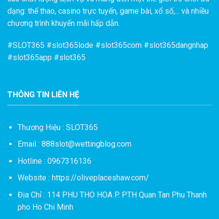
dạng: thể thao, casino trực tuyến, game bài, xổ số,... và nhiều
chương trình khuyến mãi hấp dẫn.
#
SLOT365
#slot365lode #slot365com #slot365dangnhap
#slot365app #slot365
THÔNG TIN LIÊN HỆ
Thương Hiệu : SLOT365
Email :
888slot@wettingblog.com
Hotline : 0967316136
Website :
https://oliveplaceshaw.com/
Địa Chỉ : 114 PHU THO HOA P. PTH Quan Tan Phu Thanh
pho Ho Chi Minh