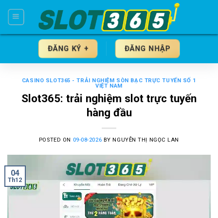
Skip
to
content
ĐĂNG KÝ +
ĐĂNG NHẬP
CASINO SLOT365 - TRẢI NGHIỆM SÒN BẠC TRỰC TUYẾN SỐ 1
VIỆT NAM
Slot365: trải nghiệm slot trực tuyến
hàng đầu
POSTED ON
09-08-2026
BY
NGUYỄN THỊ NGỌC LAN
04
Th12