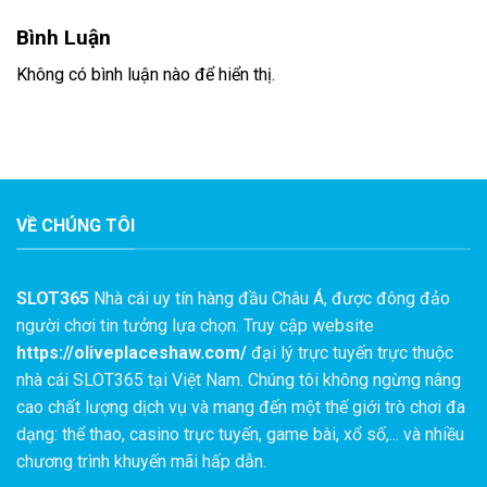
Bình Luận
Không có bình luận nào để hiển thị.
VỀ CHÚNG TÔI
SLOT365
Nhà cái uy tín hàng đầu Châu Á, được đông đảo
người chơi tin tưởng lựa chọn. Truy cập website
https://oliveplaceshaw.com/
đại lý trực tuyến trực thuộc
nhà cái SLOT365 tại Việt Nam. Chúng tôi không ngừng nâng
cao chất lượng dịch vụ và mang đến một thế giới trò chơi đa
dạng: thể thao, casino trực tuyến, game bài, xổ số,... và nhiều
chương trình khuyến mãi hấp dẫn.