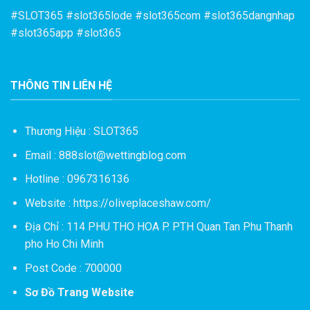
#
SLOT365
#slot365lode #slot365com #slot365dangnhap
#slot365app #slot365
THÔNG TIN LIÊN HỆ
Thương Hiệu : SLOT365
Email :
888slot@wettingblog.com
Hotline : 0967316136
Website :
https://oliveplaceshaw.com/
Địa Chỉ : 114 PHU THO HOA P. PTH Quan Tan Phu Thanh
pho Ho Chi Minh
Post Code : 700000
Sơ Đồ Trang Website