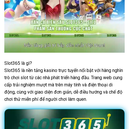
Slot365 là gì?
Slot365 là nền tảng kasino trực tuyến nổi bật với hàng nghìn
trò chơi slot từ các nhà phát triển hàng đầu. Trang web cung
cấp trải nghiệm mượt mà trên máy tính và điện thoại di
động, cùng với giao diện đơn giản, dễ điều hướng và chế độ
chơi thử miễn phí để người chơi làm quen.