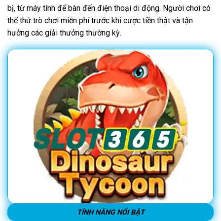
bị, từ máy tính để bàn đến điện thoại di động. Người chơi có
thể thử trò chơi miễn phí trước khi cược tiền thật và tận
hưởng các giải thưởng thường kỳ.
TÍNH NĂNG NỔI BẬT