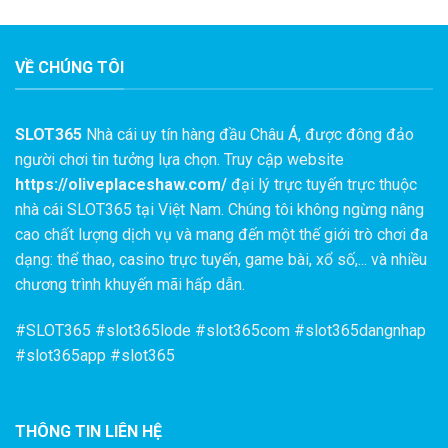
VỀ CHÚNG TÔI
SLOT365
Nhà cái uy tín hàng đầu Châu Á, được đông đảo
người chơi tin tưởng lựa chọn. Truy cập website
https://oliveplaceshaw.com/
đại lý trực tuyến trực thuộc
nhà cái SLOT365 tại Việt Nam. Chúng tôi không ngừng nâng
cao chất lượng dịch vụ và mang đến một thế giới trò chơi đa
dạng: thể thao, casino trực tuyến, game bài, xổ số,... và nhiều
chương trình khuyến mãi hấp dẫn.
#
SLOT365
#slot365lode #slot365com #slot365dangnhap
#slot365app #slot365
THÔNG TIN LIÊN HỆ