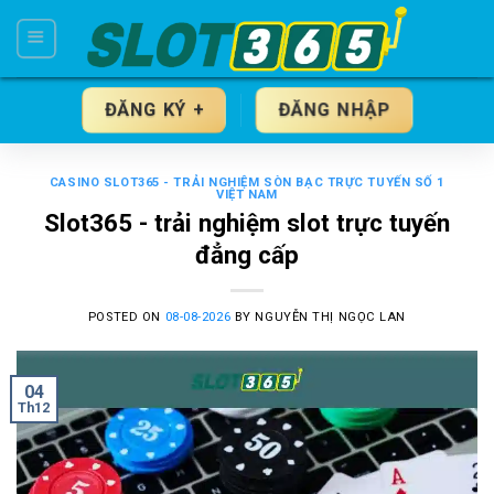
Skip
to
content
ĐĂNG KÝ +
ĐĂNG NHẬP
CASINO SLOT365 - TRẢI NGHIỆM SÒN BẠC TRỰC TUYẾN SỐ 1
VIỆT NAM
Slot365 - trải nghiệm slot trực tuyến
đẳng cấp
POSTED ON
08-08-2026
BY
NGUYỄN THỊ NGỌC LAN
04
Th12