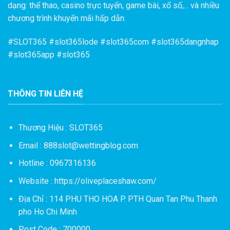
dạng: thể thao, casino trực tuyến, game bài, xổ số,... và nhiều
chương trình khuyến mãi hấp dẫn.
#
SLOT365
#slot365lode #slot365com #slot365dangnhap
#slot365app #slot365
THÔNG TIN LIÊN HỆ
Thương Hiệu : SLOT365
Email :
888slot@wettingblog.com
Hotline : 0967316136
Website :
https://oliveplaceshaw.com/
Địa Chỉ : 114 PHU THO HOA P. PTH Quan Tan Phu Thanh
pho Ho Chi Minh
Post Code : 700000