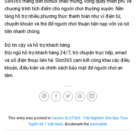
Slot365 mang đến bonus chào mừng, vòng quay miễn phí, và
chương trình tích điểm cho người chơi thường xuyên. Nền
tảng hỗ trợ nhiều phương thức thanh toán như ví điện tử,
chuyển khoản và thẻ để người chơi thuận tiện nạp vốn và rút
tiền nhanh chóng.
Độ tin cậy và hỗ trợ khách hàng
Đội ngũ hỗ trợ khách hàng 24/7, trò chuyện trực tiếp, email
và số điện thoại liên hệ. Slot365 cam kết công khai các điều
khoản, điều kiện và chính sách bảo mật để người chơi an
tâm.
This entry was posted in
Casino SLOT365 - Trải Nghiệm Sòn Bạc Trực
Tuyến Số 1 Việt Nam
. Bookmark the
permalink
.