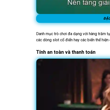
ĐẶC
Danh mục trò chơi đa dạng với hàng trăm t
các dòng slot cổ điển hay các biến thể hiện
Tính an toàn và thanh toán