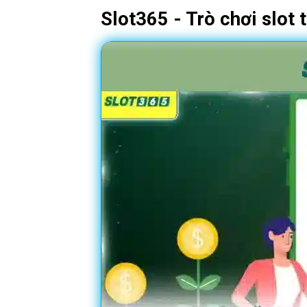
Slot365 - Trò chơi slot 