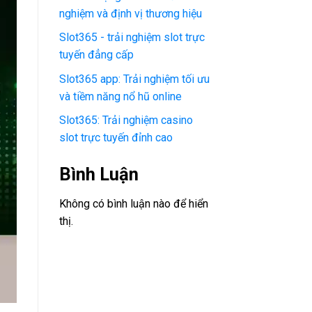
nghiệm và định vị thương hiệu
Slot365 - trải nghiệm slot trực
tuyến đẳng cấp
Slot365 app: Trải nghiệm tối ưu
và tiềm năng nổ hũ online
Slot365: Trải nghiệm casino
slot trực tuyến đỉnh cao
Bình Luận
Không có bình luận nào để hiển
thị.